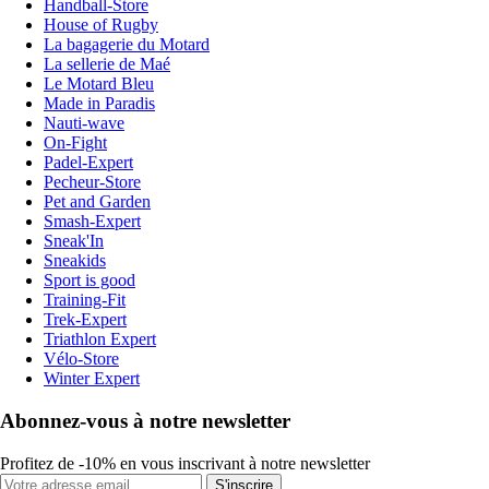
Handball-Store
House of Rugby
La bagagerie du Motard
La sellerie de Maé
Le Motard Bleu
Made in Paradis
Nauti-wave
On-Fight
Padel-Expert
Pecheur-Store
Pet and Garden
Smash-Expert
Sneak'In
Sneakids
Sport is good
Training-Fit
Trek-Expert
Triathlon Expert
Vélo-Store
Winter Expert
Abonnez-vous à notre newsletter
Profitez de -10% en vous inscrivant à notre newsletter
S'inscrire