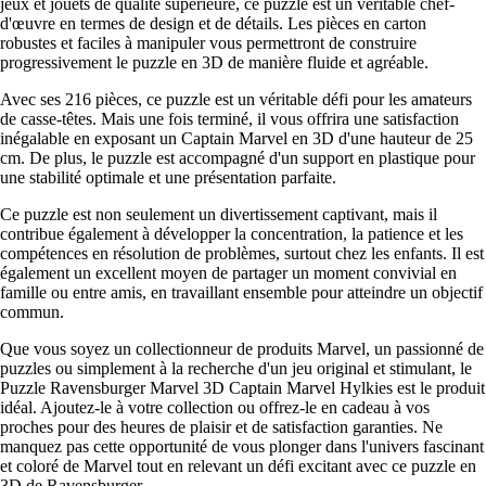
jeux et jouets de qualité supérieure, ce puzzle est un véritable chef-
d'œuvre en termes de design et de détails. Les pièces en carton
robustes et faciles à manipuler vous permettront de construire
progressivement le puzzle en 3D de manière fluide et agréable.
Avec ses 216 pièces, ce puzzle est un véritable défi pour les amateurs
de casse-têtes. Mais une fois terminé, il vous offrira une satisfaction
inégalable en exposant un Captain Marvel en 3D d'une hauteur de 25
cm. De plus, le puzzle est accompagné d'un support en plastique pour
une stabilité optimale et une présentation parfaite.
Ce puzzle est non seulement un divertissement captivant, mais il
contribue également à développer la concentration, la patience et les
compétences en résolution de problèmes, surtout chez les enfants. Il est
également un excellent moyen de partager un moment convivial en
famille ou entre amis, en travaillant ensemble pour atteindre un objectif
commun.
Que vous soyez un collectionneur de produits Marvel, un passionné de
puzzles ou simplement à la recherche d'un jeu original et stimulant, le
Puzzle Ravensburger Marvel 3D Captain Marvel Hylkies est le produit
idéal. Ajoutez-le à votre collection ou offrez-le en cadeau à vos
proches pour des heures de plaisir et de satisfaction garanties. Ne
manquez pas cette opportunité de vous plonger dans l'univers fascinant
et coloré de Marvel tout en relevant un défi excitant avec ce puzzle en
3D de Ravensburger.