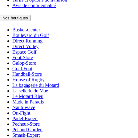
Avis de confidentialité
Nos boutiques
Basket-Center
Boulevard du Golf
Direct Running
Direct-Volley
Espace Golf
Foot-Store
Galop-Store
Goal-Foot
Handball-Store
House of Rugby
La bagagerie du Motard
La sellerie de Maé
Le Motard Bleu
Made in Paradis
Nauti-wave
On-Fight
Padel-Expert
Pecheur-Store
Pet and Garden
Smash-Expert