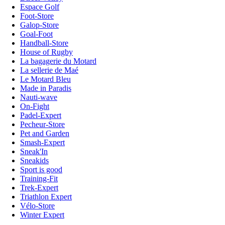
Espace Golf
Foot-Store
Galop-Store
Goal-Foot
Handball-Store
House of Rugby
La bagagerie du Motard
La sellerie de Maé
Le Motard Bleu
Made in Paradis
Nauti-wave
On-Fight
Padel-Expert
Pecheur-Store
Pet and Garden
Smash-Expert
Sneak'In
Sneakids
Sport is good
Training-Fit
Trek-Expert
Triathlon Expert
Vélo-Store
Winter Expert