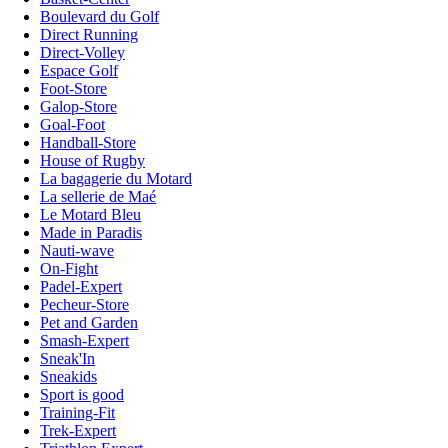
Boulevard du Golf
Direct Running
Direct-Volley
Espace Golf
Foot-Store
Galop-Store
Goal-Foot
Handball-Store
House of Rugby
La bagagerie du Motard
La sellerie de Maé
Le Motard Bleu
Made in Paradis
Nauti-wave
On-Fight
Padel-Expert
Pecheur-Store
Pet and Garden
Smash-Expert
Sneak'In
Sneakids
Sport is good
Training-Fit
Trek-Expert