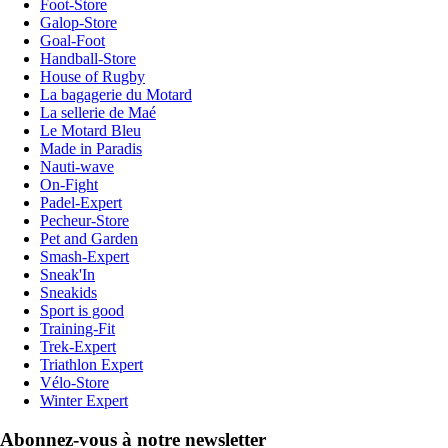
Foot-Store
Galop-Store
Goal-Foot
Handball-Store
House of Rugby
La bagagerie du Motard
La sellerie de Maé
Le Motard Bleu
Made in Paradis
Nauti-wave
On-Fight
Padel-Expert
Pecheur-Store
Pet and Garden
Smash-Expert
Sneak'In
Sneakids
Sport is good
Training-Fit
Trek-Expert
Triathlon Expert
Vélo-Store
Winter Expert
Abonnez-vous à notre newsletter