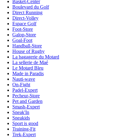
Basket-Center
Boulevard du Golf
Direct Running
Direct-Volley
Espace Golf
Foot-Store
Galop-Store
Goal-Foot
Handball-Store
House of Rugby
La bagagerie du Motard
La sellerie de Maé
Le Motard Bleu
Made in Paradis
Nauti-wave
On-Fight
Padel-Expert
Pecheur-Store
Pet and Garden
Smash-Expert
Sneak'In
Sneakids
Sport is good
Training-Fit
Trek-Expert