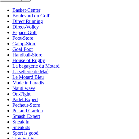
Basket-Center
Boulevard du Golf
Direct Running
Direct-Volley
Espace Golf
Foot-Store
Galop-Store
Goal-Foot
Handball-Store
House of Rugby
La bagagerie du Motard
La sellerie de Maé
Le Motard Bleu
Made in Paradis
Nauti-wave
On-Fight
Padel-Expert
Pecheur-Store
Pet and Garden
Smash-Expert
Sneak'In
Sneakids
Sport is good
Training-Fit