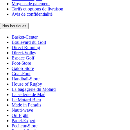
Moyens de paiement
Tarifs et options de livraison
Avis de confidentialité
Nos boutiques
Basket-Center
Boulevard du Golf
Direct Running
Direct-Volley
Espace Golf
Foot-Store
Galop-Store
Goal-Foot
Handball-Store
House of Rugby
La bagagerie du Motard
La sellerie de Maé
Le Motard Bleu
Made in Paradis
Nauti-wave
On-Fight
Padel-Expert
Pecheur-Store