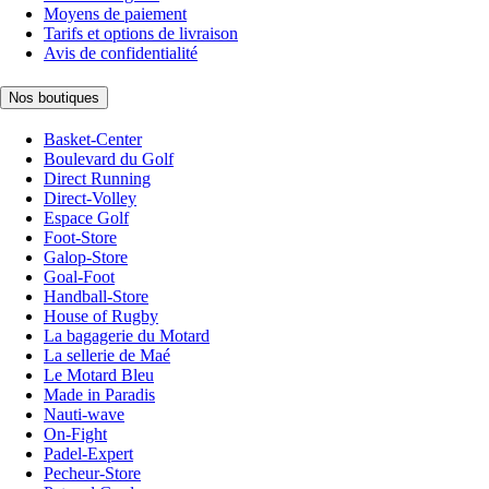
Moyens de paiement
Tarifs et options de livraison
Avis de confidentialité
Nos boutiques
Basket-Center
Boulevard du Golf
Direct Running
Direct-Volley
Espace Golf
Foot-Store
Galop-Store
Goal-Foot
Handball-Store
House of Rugby
La bagagerie du Motard
La sellerie de Maé
Le Motard Bleu
Made in Paradis
Nauti-wave
On-Fight
Padel-Expert
Pecheur-Store