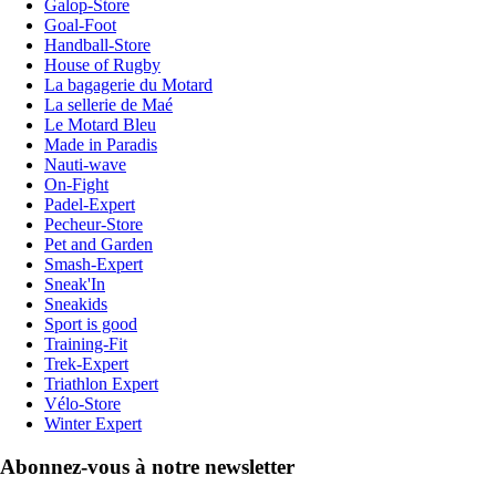
Galop-Store
Goal-Foot
Handball-Store
House of Rugby
La bagagerie du Motard
La sellerie de Maé
Le Motard Bleu
Made in Paradis
Nauti-wave
On-Fight
Padel-Expert
Pecheur-Store
Pet and Garden
Smash-Expert
Sneak'In
Sneakids
Sport is good
Training-Fit
Trek-Expert
Triathlon Expert
Vélo-Store
Winter Expert
Abonnez-vous à notre newsletter