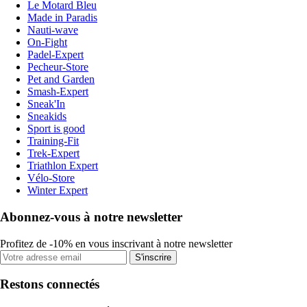
Le Motard Bleu
Made in Paradis
Nauti-wave
On-Fight
Padel-Expert
Pecheur-Store
Pet and Garden
Smash-Expert
Sneak'In
Sneakids
Sport is good
Training-Fit
Trek-Expert
Triathlon Expert
Vélo-Store
Winter Expert
Abonnez-vous à notre newsletter
Profitez de -10% en vous inscrivant à notre newsletter
S'inscrire
Restons connectés