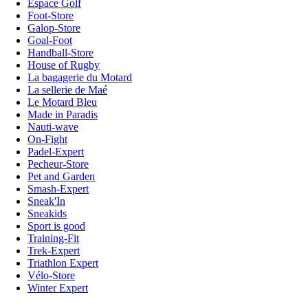
Espace Golf
Foot-Store
Galop-Store
Goal-Foot
Handball-Store
House of Rugby
La bagagerie du Motard
La sellerie de Maé
Le Motard Bleu
Made in Paradis
Nauti-wave
On-Fight
Padel-Expert
Pecheur-Store
Pet and Garden
Smash-Expert
Sneak'In
Sneakids
Sport is good
Training-Fit
Trek-Expert
Triathlon Expert
Vélo-Store
Winter Expert