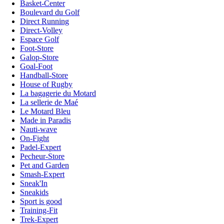
Basket-Center
Boulevard du Golf
Direct Running
Direct-Volley
Espace Golf
Foot-Store
Galop-Store
Goal-Foot
Handball-Store
House of Rugby
La bagagerie du Motard
La sellerie de Maé
Le Motard Bleu
Made in Paradis
Nauti-wave
On-Fight
Padel-Expert
Pecheur-Store
Pet and Garden
Smash-Expert
Sneak'In
Sneakids
Sport is good
Training-Fit
Trek-Expert