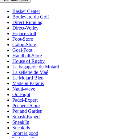
Basket-Center
Boulevard du Golf
Direct Running
Direct-Volley
Espace Golf
Foot-Store
Galop-Store
Goal-Foot
Handball-Store
House of Rugby
La bagagerie du Motard
La sellerie de Maé
Le Motard Bleu
Made in Paradis
Nauti-wave
On-Fight
Padel-Expert
Pecheur-Store
Pet and Garden
Smash-Expert
Sneak'In
Sneakids
Sport is good