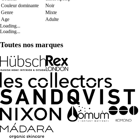
Couleur dominante
Noir
Genre
Mixte
Age
Adulte
Loading...
Loading...
Toutes nos marques