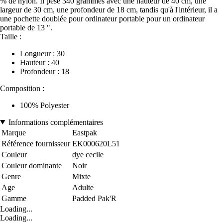
% de nylon. Il pèse 340 grammes avec une hauteur de 40 cm, une
largeur de 30 cm, une profondeur de 18 cm, tandis qu'à l'intérieur, il a
une pochette doublée pour ordinateur portable pour un ordinateur
portable de 13 ".
Taille :
Longueur : 30
Hauteur : 40
Profondeur : 18
Composition :
100% Polyester
Informations complémentaires
Marque
Eastpak
Référence fournisseur
EK000620L51
Couleur
dye cecile
Couleur dominante
Noir
Genre
Mixte
Age
Adulte
Gamme
Padded Pak'R
Loading...
Loading...