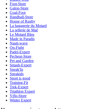
Foot-Store
Galop-Store
Goal-Foot
Handball-Store
House of Rugby
La bagagerie du Motard
La sellerie de Maé
Le Motard Bleu
Made in Paradis
Nauti-wave
On-Fight
Padel-Expert
Pecheur-Store
Pet and Garden
Smash-Expert
Sneak'In
Sneakids
Sport is good
Training-Fit
Trek-Expert
Triathlon Expert
Vélo-Store
Winter Expert