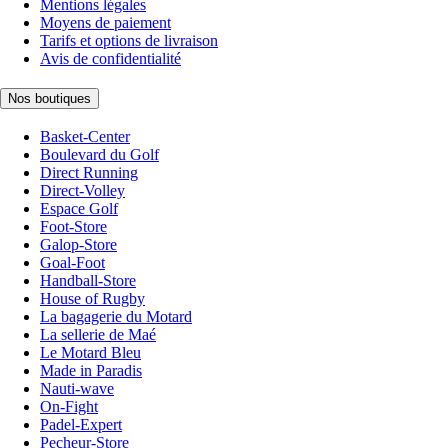
Mentions légales
Moyens de paiement
Tarifs et options de livraison
Avis de confidentialité
Nos boutiques
Basket-Center
Boulevard du Golf
Direct Running
Direct-Volley
Espace Golf
Foot-Store
Galop-Store
Goal-Foot
Handball-Store
House of Rugby
La bagagerie du Motard
La sellerie de Maé
Le Motard Bleu
Made in Paradis
Nauti-wave
On-Fight
Padel-Expert
Pecheur-Store