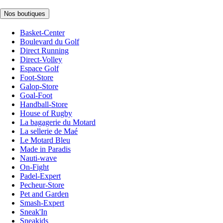
Nos boutiques
Basket-Center
Boulevard du Golf
Direct Running
Direct-Volley
Espace Golf
Foot-Store
Galop-Store
Goal-Foot
Handball-Store
House of Rugby
La bagagerie du Motard
La sellerie de Maé
Le Motard Bleu
Made in Paradis
Nauti-wave
On-Fight
Padel-Expert
Pecheur-Store
Pet and Garden
Smash-Expert
Sneak'In
Sneakids