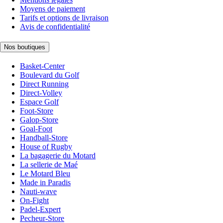
Moyens de paiement
Tarifs et options de livraison
Avis de confidentialité
Nos boutiques
Basket-Center
Boulevard du Golf
Direct Running
Direct-Volley
Espace Golf
Foot-Store
Galop-Store
Goal-Foot
Handball-Store
House of Rugby
La bagagerie du Motard
La sellerie de Maé
Le Motard Bleu
Made in Paradis
Nauti-wave
On-Fight
Padel-Expert
Pecheur-Store