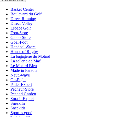
Basket-Center
Boulevard du Golf
Direct Running
Direct-Volley
Espace Golf
Foot-Store
Galop-Store
Goal-Foot
Handball-Store
House of Rugby
La bagagerie du Motard
La sellerie de Maé
Le Motard Bleu
Made in Paradis
Nauti-wave
On-Fight
Padel-Expert
Pecheur-Store
Pet and Garden
Smash-Expert
Sneak'In
Sneakids
Sport is good