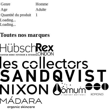
Genre
Homme
Age
Adulte
Quantité du produit
1
Loading...
Loading...
Toutes nos marques