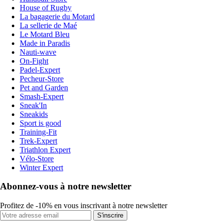
House of Rugby
La bagagerie du Motard
La sellerie de Maé
Le Motard Bleu
Made in Paradis
Nauti-wave
On-Fight
Padel-Expert
Pecheur-Store
Pet and Garden
Smash-Expert
Sneak'In
Sneakids
Sport is good
Training-Fit
Trek-Expert
Triathlon Expert
Vélo-Store
Winter Expert
Abonnez-vous à notre newsletter
Profitez de -10% en vous inscrivant à notre newsletter
S'inscrire