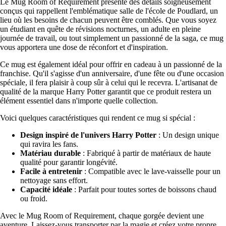
Le Mug Room of Requirement présente des détails soigneusement
conçus qui rappellent l'emblématique salle de l'école de Poudlard, un
lieu où les besoins de chacun peuvent être comblés. Que vous soyez
un étudiant en quête de révisions nocturnes, un adulte en pleine
journée de travail, ou tout simplement un passionné de la saga, ce mug
vous apportera une dose de réconfort et d'inspiration.
Ce mug est également idéal pour offrir en cadeau à un passionné de la
franchise. Qu'il s'agisse d'un anniversaire, d'une fête ou d'une occasion
spéciale, il fera plaisir à coup sûr à celui qui le recevra. L'artisanat de
qualité de la marque Harry Potter garantit que ce produit restera un
élément essentiel dans n'importe quelle collection.
Voici quelques caractéristiques qui rendent ce mug si spécial :
Design inspiré de l'univers Harry Potter
: Un design unique
qui ravira les fans.
Matériau durable
: Fabriqué à partir de matériaux de haute
qualité pour garantir longévité.
Facile à entretenir
: Compatible avec le lave-vaisselle pour un
nettoyage sans effort.
Capacité idéale
: Parfait pour toutes sortes de boissons chaud
ou froid.
Avec le Mug Room of Requirement, chaque gorgée devient une
aventure. Laissez-vous transporter par la magie et créez votre propre