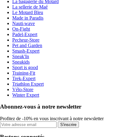
La bagagerie du Motard
La sellerie de Maé
Le Motard Bleu
Made in Paradis
Nauti-wave
On-Fight
Padel-Expert
Pecheur-Store
Pet and Garden
Smash-Expert
Sneak'In
Sneakids
Sport is good
Training-Fit
Trek-Expert
Triathlon Expert
Vélo-Store
Winter Expert
Abonnez-vous à notre newsletter
Profitez de -10% en vous inscrivant à notre newsletter
S'inscrire
Restons connectés