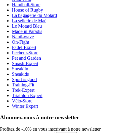
Handball-Store
House of Rugby
La bagagerie du Motard
La sellerie de Maé
Le Motard Bleu
Made in Paradis
Nauti-wave
On-Fight
Padel-Expert
Pecheur-Store
Pet and Garden
Smash-Expert
Sneak'In
Sneakids
Sport is good
Training-Fit
Trek-Expert
Triathlon Expert
Vélo-Store
Winter Expert
Abonnez-vous à notre newsletter
Profitez de -10% en vous inscrivant à notre newsletter