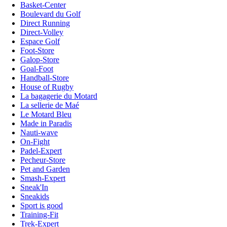
Basket-Center
Boulevard du Golf
Direct Running
Direct-Volley
Espace Golf
Foot-Store
Galop-Store
Goal-Foot
Handball-Store
House of Rugby
La bagagerie du Motard
La sellerie de Maé
Le Motard Bleu
Made in Paradis
Nauti-wave
On-Fight
Padel-Expert
Pecheur-Store
Pet and Garden
Smash-Expert
Sneak'In
Sneakids
Sport is good
Training-Fit
Trek-Expert