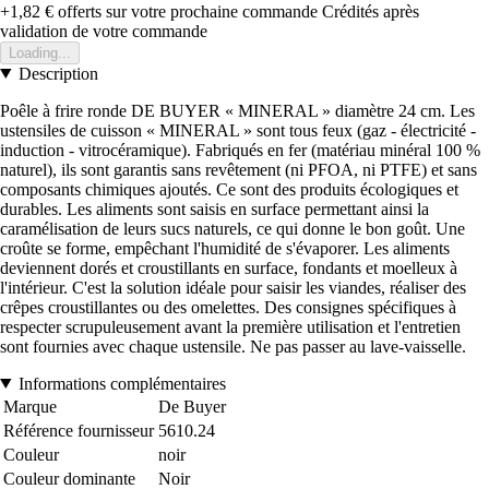
+1,82 €
offerts sur votre prochaine commande
Crédités après
validation de votre commande
Loading...
Description
Poêle à frire ronde DE BUYER « MINERAL » diamètre 24 cm. Les
ustensiles de cuisson « MINERAL » sont tous feux (gaz - électricité -
induction - vitrocéramique). Fabriqués en fer (matériau minéral 100 %
naturel), ils sont garantis sans revêtement (ni PFOA, ni PTFE) et sans
composants chimiques ajoutés. Ce sont des produits écologiques et
durables. Les aliments sont saisis en surface permettant ainsi la
caramélisation de leurs sucs naturels, ce qui donne le bon goût. Une
croûte se forme, empêchant l'humidité de s'évaporer. Les aliments
deviennent dorés et croustillants en surface, fondants et moelleux à
l'intérieur. C'est la solution idéale pour saisir les viandes, réaliser des
crêpes croustillantes ou des omelettes. Des consignes spécifiques à
respecter scrupuleusement avant la première utilisation et l'entretien
sont fournies avec chaque ustensile. Ne pas passer au lave-vaisselle.
Informations complémentaires
Marque
De Buyer
Référence fournisseur
5610.24
Couleur
noir
Couleur dominante
Noir