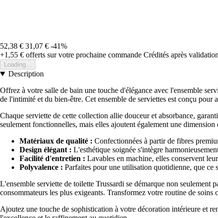
52,38 €
31,07 €
-41%
+1,55 €
offerts sur votre prochaine commande
Crédités après validati
Loading...
Description
Offrez à votre salle de bain une touche d'élégance avec l'ensemble ser
de l'intimité et du bien-être. Cet ensemble de serviettes est conçu pour a
Chaque serviette de cette collection allie douceur et absorbance, garanti
seulement fonctionnelles, mais elles ajoutent également une dimension e
Matériaux de qualité :
Confectionnées à partir de fibres premium
Design élégant :
L'esthétique soignée s'intègre harmonieusement 
Facilité d'entretien :
Lavables en machine, elles conservent leur 
Polyvalence :
Parfaites pour une utilisation quotidienne, que ce s
L'ensemble serviette de toilette Trussardi se démarque non seulement p
consommateurs les plus exigeants. Transformez votre routine de soins cor
Ajoutez une touche de sophistication à votre décoration intérieure et re
l'excellence et le raffinement au quotidien.