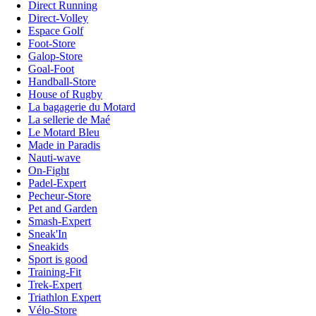
Direct Running
Direct-Volley
Espace Golf
Foot-Store
Galop-Store
Goal-Foot
Handball-Store
House of Rugby
La bagagerie du Motard
La sellerie de Maé
Le Motard Bleu
Made in Paradis
Nauti-wave
On-Fight
Padel-Expert
Pecheur-Store
Pet and Garden
Smash-Expert
Sneak'In
Sneakids
Sport is good
Training-Fit
Trek-Expert
Triathlon Expert
Vélo-Store