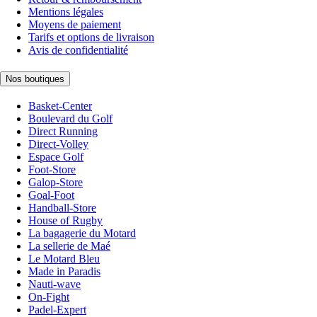
Mentions légales
Moyens de paiement
Tarifs et options de livraison
Avis de confidentialité
Nos boutiques
Basket-Center
Boulevard du Golf
Direct Running
Direct-Volley
Espace Golf
Foot-Store
Galop-Store
Goal-Foot
Handball-Store
House of Rugby
La bagagerie du Motard
La sellerie de Maé
Le Motard Bleu
Made in Paradis
Nauti-wave
On-Fight
Padel-Expert