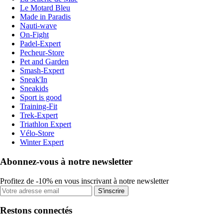
Le Motard Bleu
Made in Paradis
Nauti-wave
On-Fight
Padel-Expert
Pecheur-Store
Pet and Garden
Smash-Expert
Sneak'In
Sneakids
Sport is good
Training-Fit
Trek-Expert
Triathlon Expert
Vélo-Store
Winter Expert
Abonnez-vous à notre newsletter
Profitez de -10% en vous inscrivant à notre newsletter
S'inscrire
Restons connectés