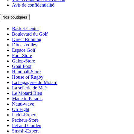
Avis de confidentialité
Nos boutiques
Basket-Center
Boulevard du Golf
Direct Running
Direct-Volley
Espace Golf
Foot-Store
Galop-Store
Goal-Foot
Handball-Store
House of Rugby
La bagagerie du Motard
La sellerie de Maé
Le Motard Bleu
Made in Paradis
Nauti-wave
On-Fight
Padel-Expert
Pecheur-Store
Pet and Garden
Smash-Expert