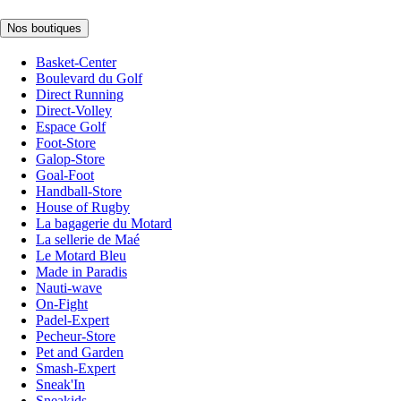
Nos boutiques
Basket-Center
Boulevard du Golf
Direct Running
Direct-Volley
Espace Golf
Foot-Store
Galop-Store
Goal-Foot
Handball-Store
House of Rugby
La bagagerie du Motard
La sellerie de Maé
Le Motard Bleu
Made in Paradis
Nauti-wave
On-Fight
Padel-Expert
Pecheur-Store
Pet and Garden
Smash-Expert
Sneak'In
Sneakids