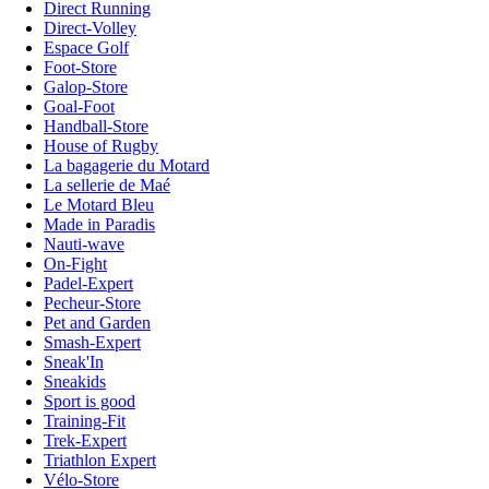
Direct Running
Direct-Volley
Espace Golf
Foot-Store
Galop-Store
Goal-Foot
Handball-Store
House of Rugby
La bagagerie du Motard
La sellerie de Maé
Le Motard Bleu
Made in Paradis
Nauti-wave
On-Fight
Padel-Expert
Pecheur-Store
Pet and Garden
Smash-Expert
Sneak'In
Sneakids
Sport is good
Training-Fit
Trek-Expert
Triathlon Expert
Vélo-Store