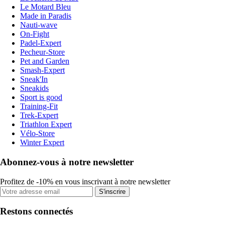
Le Motard Bleu
Made in Paradis
Nauti-wave
On-Fight
Padel-Expert
Pecheur-Store
Pet and Garden
Smash-Expert
Sneak'In
Sneakids
Sport is good
Training-Fit
Trek-Expert
Triathlon Expert
Vélo-Store
Winter Expert
Abonnez-vous à notre newsletter
Profitez de -10% en vous inscrivant à notre newsletter
S'inscrire
Restons connectés