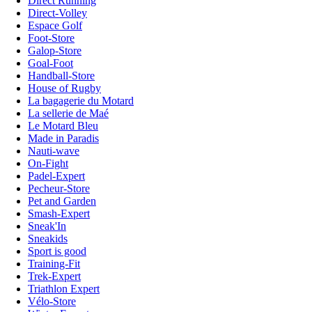
Direct Running
Direct-Volley
Espace Golf
Foot-Store
Galop-Store
Goal-Foot
Handball-Store
House of Rugby
La bagagerie du Motard
La sellerie de Maé
Le Motard Bleu
Made in Paradis
Nauti-wave
On-Fight
Padel-Expert
Pecheur-Store
Pet and Garden
Smash-Expert
Sneak'In
Sneakids
Sport is good
Training-Fit
Trek-Expert
Triathlon Expert
Vélo-Store