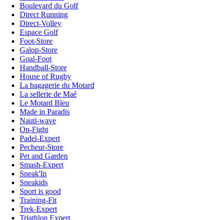
Boulevard du Golf
Direct Running
Direct-Volley
Espace Golf
Foot-Store
Galop-Store
Goal-Foot
Handball-Store
House of Rugby
La bagagerie du Motard
La sellerie de Maé
Le Motard Bleu
Made in Paradis
Nauti-wave
On-Fight
Padel-Expert
Pecheur-Store
Pet and Garden
Smash-Expert
Sneak'In
Sneakids
Sport is good
Training-Fit
Trek-Expert
Triathlon Expert