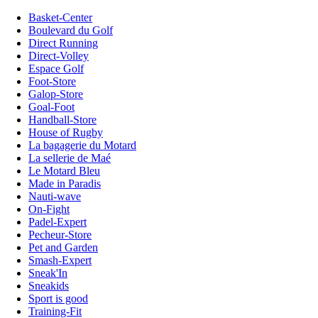
Basket-Center
Boulevard du Golf
Direct Running
Direct-Volley
Espace Golf
Foot-Store
Galop-Store
Goal-Foot
Handball-Store
House of Rugby
La bagagerie du Motard
La sellerie de Maé
Le Motard Bleu
Made in Paradis
Nauti-wave
On-Fight
Padel-Expert
Pecheur-Store
Pet and Garden
Smash-Expert
Sneak'In
Sneakids
Sport is good
Training-Fit