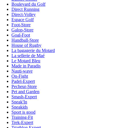
Boulevard du Golf
Direct Running
Direct-Volley
Espace Golf
Foot-Store
Galop-Store
Goal-Foot
Handball-Store
House of Rugby
La bagagerie du Motard
La sellerie de Maé
Le Motard Bleu
Made in Paradis
Nauti-wave
On-Fight
Padel-Expert
Pecheur-Store
Pet and Garden
Smash-Expert
Sneak'In
Sneakids
Sport is good
Training-Fit
Trek-Expert
Triathlon Expert