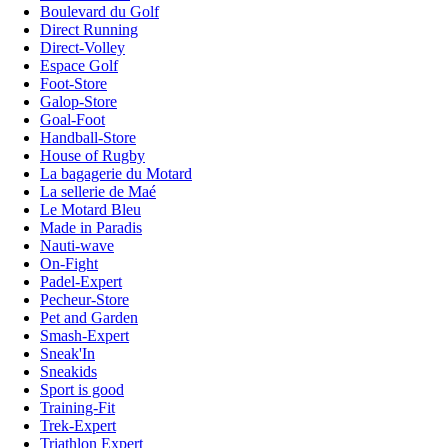
Boulevard du Golf
Direct Running
Direct-Volley
Espace Golf
Foot-Store
Galop-Store
Goal-Foot
Handball-Store
House of Rugby
La bagagerie du Motard
La sellerie de Maé
Le Motard Bleu
Made in Paradis
Nauti-wave
On-Fight
Padel-Expert
Pecheur-Store
Pet and Garden
Smash-Expert
Sneak'In
Sneakids
Sport is good
Training-Fit
Trek-Expert
Triathlon Expert