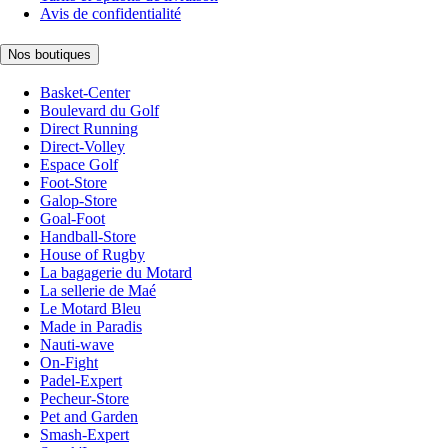
Avis de confidentialité
Nos boutiques
Basket-Center
Boulevard du Golf
Direct Running
Direct-Volley
Espace Golf
Foot-Store
Galop-Store
Goal-Foot
Handball-Store
House of Rugby
La bagagerie du Motard
La sellerie de Maé
Le Motard Bleu
Made in Paradis
Nauti-wave
On-Fight
Padel-Expert
Pecheur-Store
Pet and Garden
Smash-Expert